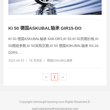
KI 50 德国ASKUBAL轴承 GIR15-DO
KI 50 德国ASKUBAL轴承 KA8-DRS,KI 50,KI 50货期价格,KI
50图纸参数,KI 50采购交期,KI 50 德国ASKUBAL轴承 KIL16-
D2RS...
2025-04-23
/
78 次浏览
/
德国ASKUBAL轴承
‹‹
1
››
Copyright smt.mcgill-bearing.com Rights Reserved.E-
mail:vsbearing@visonbearing.com